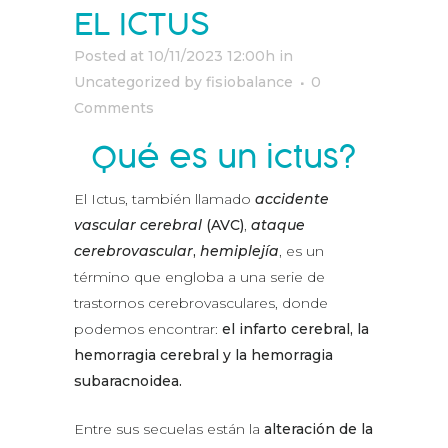
EL ICTUS
Posted at
10/11/2023 12:00h
in
Uncategorized
by
fisiobalance
0
Comments
¿Qué es un ictus?
El Ictus, también llamado
accidente
vascular cerebral
(AVC)
,
ataque
cerebrovascular
,
hemiplejía
, es un
término que engloba a una serie de
trastornos cerebrovasculares, donde
podemos encontrar:
el infarto cerebral, la
hemorragia cerebral y la hemorragia
subaracnoidea.
Entre sus secuelas están la
alteración de la