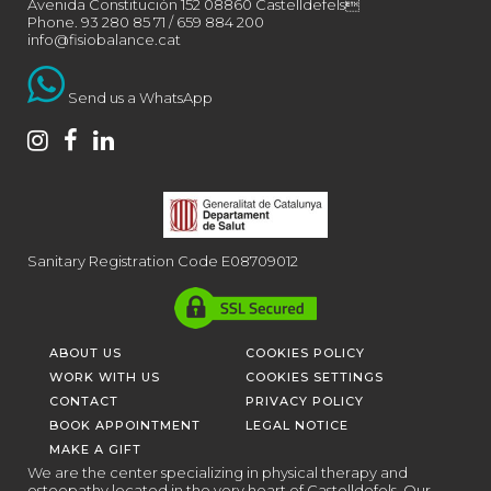
Avenida Constitución 152 08860 Castelldefels
Phone. 93 280 85 71 /
659 884 200
info@fisiobalance.cat
Send us a WhatsApp
Sanitary Registration Code E08709012
ABOUT US
COOKIES POLICY
WORK WITH US
COOKIES SETTINGS
CONTACT
PRIVACY POLICY
BOOK APPOINTMENT
LEGAL NOTICE
MAKE A GIFT
We are the center specializing in physical therapy and
osteopathy located in the very heart of Castelldefels. Our